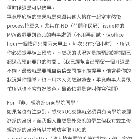
種時候還是可以儘早，
畢竟壓底線的結果就是會跟其他⼈擠在⼀起塞⾞然後
process拖更久，尤其在IND（荷蘭移民局）issue你的
MVV後還要到台北的辦事處領（不⽤再⾯試，但office
hour⼀個禮拜只開兩天早上，每次只有3個⼩時），所以
你必須提早線上預約，不然我的狀況就是能預約的時間已
超過我預計要⾶的時間...（我已經幫⾃⼰預留⼀個⽉還是
不夠，最後就是要親⾃寫信去問能不能提早，他會看你的
狀況幫你插隊，也不⽤本⼈突然跑過去，畢竟辦事⼈員很
忙所以也不會有好臉⾊，最後也還是會叫你寫信問）
For 『非』經濟系or商學院同學：
如果各位有注意到，想來RUG交換就必須具有商學院或經
濟系的身份，⽽我個⼈雖然是外交系的學⽣但我有雙主修
經濟系的身分所以才成功拿取RUG的
acceptance letter（政⼤填志願的系統有點笨，他只會依