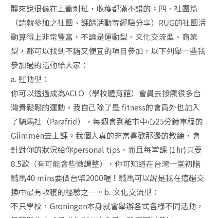
體來說很像在上衝刺班，收穫都滿不錯的。四、社團篇
（請就參加之社團、課餘活動等經驗分享）RUG的社團活
動算得上非常豐富，不論是運動型、⽂化交流型、商業
型，都可以找到不錯又便宜的項⽬參加，以下列舉⼀些我
參加過的活動給⼤家：
a. 運動型：
你可以透過成為ACLO（學校體育館）會員去接觸很多台
灣貴鬆鬆的運動，我⾃⼰除了是 fitness的會員外也加入
了騎⾺社（Parafrid），每週會到離市中⼼25分鐘⾞程的
Glimmen去上課。我個⼈真的非常喜歡那邊的教練，會
針對你的狀況給你personal tips，⽽且每堂課 (1hr)只要
8.5歐（有可能會些微調整），你可知道在台灣⼀堂初階
騎⾺40 mins要價台幣2000喔！騎⾺可以說是我在這趟交
換中最有收穫的經驗之⼀。b. ⽂化交流型：
不只學校，Groningen本身就會舉辦各式各樣不同活動，