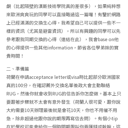
覷（比起隔壁的漢斯技術學院真的差很多），如果純粹想
來歐洲爽爽玩的同學可以直接略過這⼀篇囉！有鑒於網路
上已經滿滿的交換⽣⼼得，我希望⾃⼰可以提供⼀些不⼀
樣的資訊（尤其是避雷資訊），所以有興趣的同學可以先
參考跟我同期交換的⼼得（連結在此），我會base on他
的⼼得提供⼀些其他information，節省各位學弟妹的寶
貴時間！
⼆、準備篇
荷蘭在申請acceptance letter或visa時比起部分歐洲國家
真的100分，在確認薦外交換名單後政⼤會主動聯絡
RUG，然後你就會收到RUG的信告訴你怎麼做。基本上只
要跟著步驟就不太會有意外發⽣（荷蘭⼈很可愛，跟你說
⼤約需要10天辦理最後就是會花10天，你也不⽤催不⽤
急，除非超過他跟你說的期限再寫信去問）。有個⼩tip
在於學校可能會給你⼀個時間期限叫你要匯錢或幹嘛，這