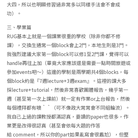
⼤四，所以也明顯修習過非常多以同樣⼿法會不會成
功）。
三、學業篇
RUG基本上就是⼀個課業很重的學校（除非你都不修
課），交換⽣通常⼀個block會上2⾨，本地⽣則是3⾨。
我強烈建議⼤家第⼀個block可以修1至2⾨課，覺得可以
handle再往上加（畢竟⼤家應該還是需要⼀點時間旅遊或
參加events吧～）這邊的學制是兩學期共4個blocks，每
個block約是『7週lecture+3週exam』。這裡的課⼤多
採lecture+tutorial，然後非常喜歡團體報告，幾乎第⼀
週（甚至第⼀次上課前）就⼀定有作業or上台報告，然後
每個禮拜都有噢＾＾（可不像政⼤常常會不同組輪流）。
我⾃⼰上過的課教授都滿認真，要讀的paper也很多，作
業更是改得很認真（甚至會依每⼤題的作答
給 comment，所以你的part如果亂寫會很尷尬），但整