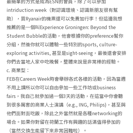
最簡單的⽅式是成為ESN的會員，除了可以參加
intriduction week（對認識環境、認識新朋友很有幫
助），買Ryanair的機票還可以免費加⾏李！但這邊我想
推薦的是⼀個叫Experience Groningen: Beyond the
Student Bubble的活動，他會根據你的preference幫你
分組，然後你就可以體驗⼀些特別的sports, culture-
exploring activities, 甚至是sight-seeing，最後還會安排
你們去當地⼈家中吃晚餐，整體來說是非常棒的經驗。
c. 商業型：
FEB在Careers Week時會舉辦各式各樣的活動，因為當週
不⽤上課所以你可以⾃由參加⼀些⼯作坊或business
fairs，我⾃⼰就參加過⼀個3天的活動，在這當中你會聽
到很多厲害的商業⼈⼠演講（e.g., ING, Philips)，甚至與
他們⾯對⾯吃飯，除此之外當然就是各種networking的
場合。如果你對留在荷蘭⼯作有興趣的話滿值得參加的
（當然交換⽣能留下來非常困難啦）。