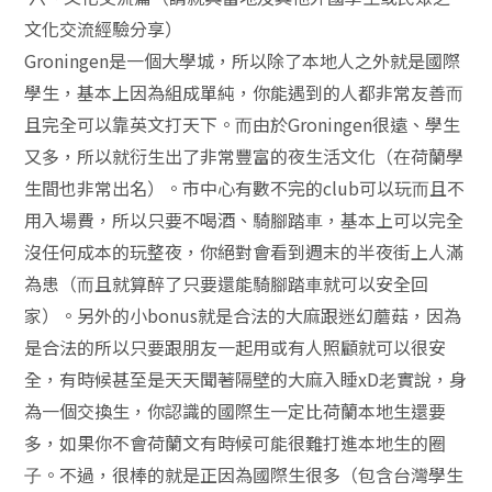
⽂化交流經驗分享）
Groningen是⼀個⼤學城，所以除了本地⼈之外就是國際
學⽣，基本上因為組成單純，你能遇到的⼈都非常友善⽽
且完全可以靠英⽂打天下。⽽由於Groningen很遠、學⽣
又多，所以就衍⽣出了非常豐富的夜⽣活⽂化（在荷蘭學
⽣間也非常出名）。市中⼼有數不完的club可以玩⽽且不
⽤入場費，所以只要不喝酒、騎腳踏⾞，基本上可以完全
沒任何成本的玩整夜，你絕對會看到週末的半夜街上⼈滿
為患（⽽且就算醉了只要還能騎腳踏⾞就可以安全回
家）。另外的⼩bonus就是合法的⼤麻跟迷幻蘑菇，因為
是合法的所以只要跟朋友⼀起⽤或有⼈照顧就可以很安
全，有時候甚至是天天聞著隔壁的⼤麻入睡xD⽼實說，身
為⼀個交換⽣，你認識的國際⽣⼀定比荷蘭本地⽣還要
多，如果你不會荷蘭⽂有時候可能很難打進本地⽣的圈
⼦。不過，很棒的就是正因為國際⽣很多（包含台灣學⽣