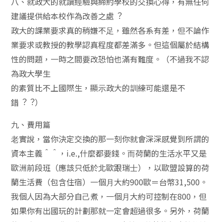
八、就政⼤的就讀經驗與締約學校的交換⼼得，有無任何
建議提供給本校作為改善之處︖
政⼤的課業要求真的稍嫌不⾜，雖然各系有差，但不論作
業要求或教授的教學認真程度都差滿多。但這個屬於結構
性的問題，⼀時之間要改恐怕也滿有難度。（不過我不認
為政⼤學⽣
的素質比不上國際⽣，顯⽰政⼤的訓練可能還是不
錯︖︖）
九、費⽤篇
⽼實說，當你決定交換的那⼀刻你就會深深感覺到所謂的
資本主義＾＾，i.e.,什麼都要錢。⽽荷蘭的⽣活⽔平又是
歐洲前段班（應該只低於北歐跟瑞⼠），以歐盟設算的荷
蘭⽣活費（包含住宿）⼀個⽉⼤約900歐＝台幣31,500。
我個⼈因為⼤部分⾃⼰煮，⼀個⽉⼤約可控制在800，但
如果你有出國玩的計劃那就⼀定會超過很多。另外，荷蘭