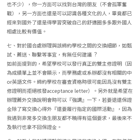
也不少），你⼀⽅⾯可以找到台灣的朋友（不會孤軍奮
戰），另⼀⽅⾯也還是可以認識各種⽂化的⼈，畢竟都已
經來到國外了還是得學習突破⾃⼰的舒適圈多多跟外國⼈
相處比較有價值。
七、對於國合處辦理與該締約學校之間的交換細節，如甄
試、薦送、聯繫等事宜，有無任何建議︖
如前⾯提到的，希望學校可以發⾏真正的雙主修證明（因
為成績單上並不會顯⽰，⽽學務處或系辦都沒有相關的中
or英語⽂件。締約學校在審查資格時很可能因爲沒有雙主
修證明⽽拒絕核發acceptance letter）。另外就是希望在
辦理薦外交換說明會時可以『強調』⼀下，若要退還保證
⾦除了寫交換⼼得外『還要履⾏指定的國際活動』，因為
我遇到非常多交換⽣朋友都不曉得有這個要求，最後來不
及執⾏也拿不回保證⾦。