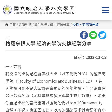
跳
到
主
要
內
容
首頁
/
系所動態
/
學生動態
/
學生經驗分享
/
交換、研究所申請
區
塊
:::
:::
格羅寧根⼤學 經濟商學院交換經驗分享
日期：2022-11-18
⼀、前⾔
我交換的學院是格羅寧根⼤學（以下簡稱RUG）的經濟商
學院（Faculty of Economics andBusiness, FEB）。這
間學校可能不是⼤家⾸先會想到的荷蘭學校，但他確實在
歐洲頗富名氣（尤其是非常多德國學⽣來此就讀），如果
你看過學校的官網也可以發現他們以top 100university
⾃稱。不過，也正因如此，RUG的課業要求其實是不容⼩