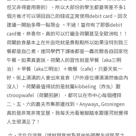
但又非得要⽤寄的），所以⼤部份的學⽣都要等差不多1
個⽉後才可以領回⾃⼰的錢或正常使⽤debit card，因次
建議⼀開始多帶⼀點現⾦ 。不過！當你有了那張debit
card後，恭喜你，真的可以打遍全荷蘭甚至全歐洲啦！！
荷蘭飲食基本上在外⾯吃就是貴鬆鬆所以如果沒特別我三
餐都是⾃⼰煮，連同學們下課後都是⼀轟⽽散各⾃回家吃
午餐。如果真要說，荷蘭⼈的習性就是早餐（aka三明
治）＋早餐（aka三明治）＋晚餐（cafe)，只要天氣⼀
好，街上滿滿的⼈會出來覓食（⼾外座位爆滿滿然後店內
沒⼈）。荷蘭最值得試的是就屬kibbeling（炸⿂）跟
stroopwafel（荷蘭煎餅），都可以在市中⼼每個禮拜
⼆、五、六的農夫市集那邊找到。Anyways, Groningen
真的是非常非常宜居，我每天光看著腳踏⾞跟運河就覺得
⼈⽣很滿⾜了！
六、⽂化交流篇（請就與當地及其他外國學⽣或民眾之