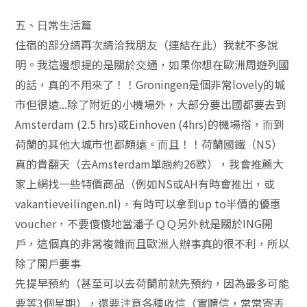
五、⽇常⽣活篇
住宿的部分請再次請洽我朋友（連結在此）我就不多說
明。我這邊想提的是關於交通，如果你想在歐洲周遊列國
的話，真的不⽤來了！！Groningen是個非常lovely的城
市但很遠...除了附近的⼩機場外，⼤部分要出國都要去到
Amsterdam (2.5 hrs)或Einhoven (4hrs)的機場搭，⽽到
荷蘭的其他⼤城市也都頗遠。⽽且！！荷蘭國鐵（NS）
真的貴翻天（去Amsterdam單趟約26歐），我會推薦⼤
家上網找⼀些特價商品（例如NS或AH有時會推出，或
vakantieveilingen.nl)，有時可以拿到up to半價的優惠
voucher，不要傻傻地當潘⼦ＱＱ另外就是關於ING開
⼾，這個真的非常複雜⽽且歐洲⼈辦事真的很不利，所以
除了開⼾要事
先提早預約（甚至可以去荷蘭前就先預約，因為最多可能
要等3個星期），還要注意各種收信（實體信，常常寄丟