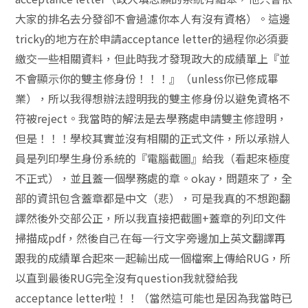
⼤家的排名去分發卻不會過濾你本⼈有沒有資格）。這邊
tricky的地⽅在於申請acceptance letter的過程你必須要
繳交⼀些相關資料，但此時我才發現政⼤的成績單上『並
不會顯⽰你的雙主修身份！！！』（unless你已修成畢
業），所以我得想辦法證明我的雙主修身份以避免資格不
符被reject。我當時的解法是去學務處申請雙主修證明，
但是！！！學校其實並沒有相關的正式⽂件，所以承辦⼈
員是列印學⽣身份系統的『電腦截圖』給我（看起來極度
不正式），並且蓋⼀個學務處的章。okay，問題來了，全
部的資訊包含蓋章都是中⽂（悲），可是我真的不想跑翻
譯然後外交部公正，所以我直接把截圖+蓋章的列印⽂件
掃描成pdf，然後⾃⼰在每⼀⾏⽂字旁邊加上英⽂翻譯再
跟我的成績單合起來⼀起輸出成⼀個檔案上傳給RUG，所
以直到最後RUG完全沒有question我就發給我
acceptance letter啦！！（當然這可能也是因為我當時已