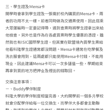
三、學⽣證及Ｍensa卡
開學時會拿到學⽣證及⼀張需於校內購買的Mensa卡，兩
者的功⽤不太⼀樣。前者同時做為交通票使⽤，因此搭乘
⼤眾運輸時⼀定要記得帶，遇到查票時將學⽣證拿出來給
他檢查。另外也是作為在各處買票時學⽣優惠的憑證，雖
然我也有ISIC國際學⽣證，但其實在歐盟境內買學⽣票給
他看科隆學⽣證通常都沒問題。Mensa卡通常在吃學餐及
洗⾐服會⽤到，這兩處都只能使⽤Mensa卡付錢，不能⽤
現⾦，因此建議Mensa卡可以⼀次多儲值⼀些，學期結束
再拿到買的地⽅把押⾦及裡⾯的錢取回。
交換注意事項：
ㄧ、Buddy學伴制度
科隆⼤學的學伴制度相當完善，⼤約開學前⼀個多⽉學校
就會分配學伴給每⼀位交換⽣，⽽學伴⼤多都會主動聯