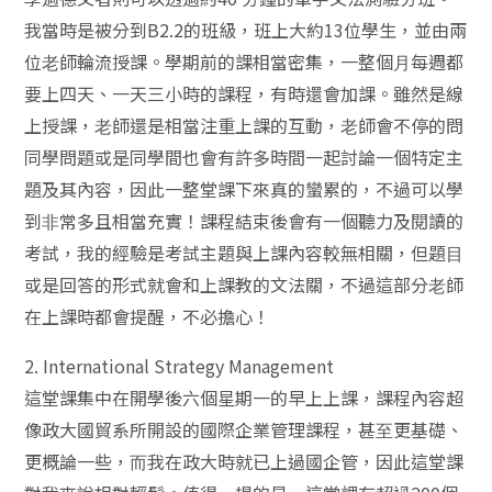
我當時是被分到B2.2的班級，班上⼤約13位學⽣，並由兩
位⽼師輪流授課。學期前的課相當密集，⼀整個⽉每週都
要上四天、⼀天三⼩時的課程，有時還會加課。雖然是線
上授課，⽼師還是相當注重上課的互動，⽼師會不停的問
同學問題或是同學間也會有許多時間⼀起討論⼀個特定主
題及其內容，因此⼀整堂課下來真的蠻累的，不過可以學
到⾮常多且相當充實！課程結束後會有⼀個聽⼒及閱讀的
考試，我的經驗是考試主題與上課內容較無相關，但題⽬
或是回答的形式就會和上課教的⽂法關，不過這部分⽼師
在上課時都會提醒，不必擔⼼！
2. International Strategy Management
這堂課集中在開學後六個星期⼀的早上上課，課程內容超
像政⼤國貿系所開設的國際企業管理課程，甚⾄更基礎、
更概論⼀些，⽽我在政⼤時就已上過國企管，因此這堂課