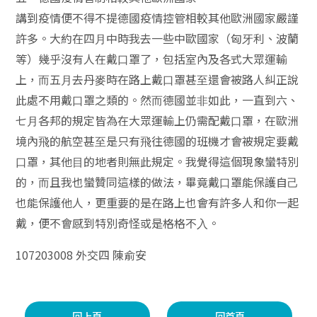
講到疫情便不得不提德國疫情控管相較其他歐洲國家嚴謹
許多。⼤約在四⽉中時我去⼀些中歐國家（匈⽛利、波蘭
等）幾乎沒有⼈在戴⼝罩了，包括室內及各式⼤眾運輸
上，⽽五⽉去丹⿆時在路上戴⼝罩甚⾄還會被路⼈糾正說
此處不⽤戴⼝罩之類的。然⽽德國並⾮如此，⼀直到六、
七⽉各邦的規定皆為在⼤眾運輸上仍需配戴⼝罩，在歐洲
境內⾶的航空甚⾄是只有⾶往德國的班機才會被規定要戴
⼝罩，其他⽬的地者則無此規定。我覺得這個現象蠻特別
的，⽽且我也蠻贊同這樣的做法，畢竟戴⼝罩能保護⾃⼰
也能保護他⼈，更重要的是在路上也會有許多⼈和你⼀起
戴，便不會感到特別奇怪或是格格不⼊。
107203008 外交四 陳俞安
回上頁
回首頁