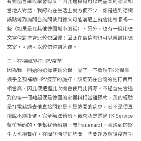
有到語⾔學校學習德⽂，因此還算是可以⽤基本的德⽂和
當地⼈對話，我認為在⽣活上就⽅便不少，像是遇到德鐵
誤點等到詢問台詢問使⽤德⽂可能溝通上就會⽐較順暢⼀
些（如果是在其他德國城市的話）。另外，也有⼀說⽤德
⽂寫信對⽅會⽐較快回覆！因此在寫信時也可以嘗試⽤德
⽂寄，可能可以較快得到答覆。
三、在德國施打HPV疫苗
因為我⼀開始的選擇便是公保，查了⼀下發現TK公保有
幾乎全額補助HPV疫苗的施打，該疫苗在台灣的施打費⽤
相當⾼，因此便把握此次機會使⽤此資源。不過⾸先會遇
到的第⼀個難題便是德國的家醫科相當難預約，我的經驗
是打電話過去他直接問說是不是這間的病患，若不是便直
接說不能掛號，完全無法預約。後來我是透過TK Service
幫忙預約的，他幫我預約到⼀間Frauenarzt，我遇到的醫
⽣⼈也相當好，在問診時詳細詢問⼀些問題及解說疫苗功