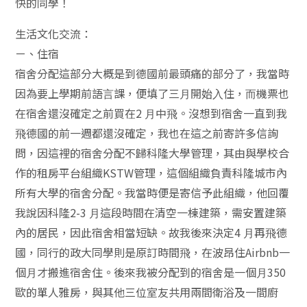
快的同學！
⽣活⽂化交流：
ㄧ、住宿
宿舍分配這部分⼤概是到德國前最頭痛的部分了，我當時
因為要上學期前語⾔課，便填了三⽉開始⼊住，⽽機票也
在宿舍還沒確定之前買在2 ⽉中⾶。沒想到宿舍⼀直到我
⾶德國的前⼀週都還沒確定，我也在這之前寄許多信詢
問，因這裡的宿舍分配不歸科隆⼤學管理，其由與學校合
作的租房平台組織KSTW管理，這個組織負責科隆城市內
所有⼤學的宿舍分配。我當時便是寄信予此組織，他回覆
我說因科隆2-3 ⽉這段時間在清空⼀棟建築，需安置建築
內的居民，因此宿舍相當短缺。故我後來決定4 ⽉再⾶德
國，同⾏的政⼤同學則是原訂時間⾶，在波昂住Airbnb⼀
個⽉才搬進宿舍住。後來我被分配到的宿舍是⼀個⽉350
歐的單⼈雅房，與其他三位室友共⽤兩間衛浴及⼀間廚