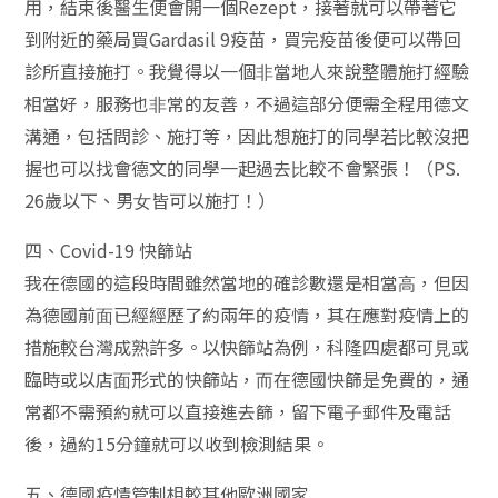
⽤，結束後醫⽣便會開⼀個Rezept，接著就可以帶著它
到附近的藥局買Gardasil 9疫苗，買完疫苗後便可以帶回
診所直接施打。我覺得以⼀個⾮當地⼈來說整體施打經驗
相當好，服務也⾮常的友善，不過這部分便需全程⽤德⽂
溝通，包括問診、施打等，因此想施打的同學若⽐較沒把
握也可以找會德⽂的同學⼀起過去⽐較不會緊張！（PS.
26歲以下、男⼥皆可以施打！）
四、Covid-19 快篩站
我在德國的這段時間雖然當地的確診數還是相當⾼，但因
為德國前⾯已經經歷了約兩年的疫情，其在應對疫情上的
措施較台灣成熟許多。以快篩站為例，科隆四處都可⾒或
臨時或以店⾯形式的快篩站，⽽在德國快篩是免費的，通
常都不需預約就可以直接進去篩，留下電⼦郵件及電話
後，過約15分鐘就可以收到檢測結果。
五、德國疫情管制相較其他歐洲國家