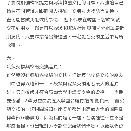
了實踐加強韓文能力與認識韓國文化的目標，我強迫自己
透過不同管道去跟韓國人接觸、交朋友與找語言交換 ，
盡可能嘗試我能做的事情 。但不代表在韓國不會韓文就
交不到朋友，還是可以透過 KUBA 社團與課堂分組認識新
朋友的，只要願意跨出舒適圈，一定能在交換生活中有所
收穫 。
六、
院級交換與校級交換差異：
雖然我沒有參加過校級的交換，但從其他校級交換的朋友
口中也得以略知一二。校級與院級交換兩者最大的差異
是，只有校級才符合高麗大學申請獎學金的資格，一學期
要修滿 12 學分並由高麗大學國合處寄送 相關資訊 。而院
級交換的一切相關通知在出發前都是由高麗大學的國際關
係學部來聯繫的。因為我們是第一屆，在溝通往來並不是
那麼順暢，也出現對方學部忘記給我們學號，以致我們延