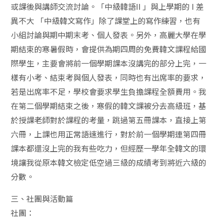
或課後與講師交流討論。「中級韓語II 」與上學期的 I 差
異不大 「中級韓文寫作」除了課堂上的寫作練習，也有
小組討論與期中期末考、個人發表。另外，高麗大學在學
期結束的寒暑假時，會提供為期四周的免費韓文課程給國
際學生，主要會將前一個學期課本沒講完的部分上完，一
樣有小考、結束考與個人發表，同時也有出席率的要求，
若是出席率不足，學校會要求學生負擔課程全額費用。我
在第二個學期結束之後，寒假的韓文課被分去高級班，基
於授課老師對於課程的考量，跳過第五冊課本，直接上第
六冊，上課也用正常語速進行，對於前一個學期連第四冊
課本都還沒上完的我有些吃力，但經歷一學年全韓文的環
境讓我從原本韓文檢定低空過三級的成績考到將近六級的
分數。
三、社團與活動篇
社團：