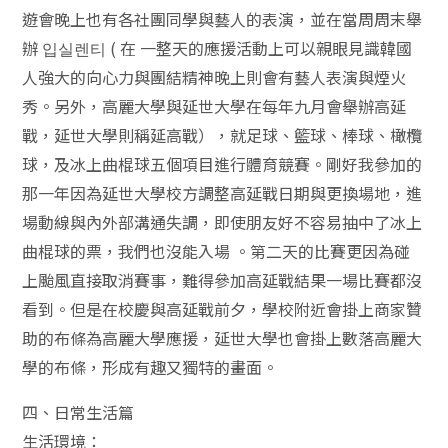
遊會晚上也有各社團同學與藝人的表演，並在當周周末舉
辦 입실렌티 ( 在 一整天的應援活動上可以親眼見識韓國
人強大的向心力與團結精神晚上則會有藝人表演與煙火
秀。另外，高麗大學與延世大學在每年九月會舉辦高延
戰，延世大學則稱延高戰），就足球、籃球、棒球、橄欖
球，及冰上曲棍球五個項目進行體育競賽。剛好我參加的
那一年因為延世大學校方調整高延戰日期與更換場地，進
場動線與內外部溝通失調，即使朋友好不容易抽中了冰上
曲棍球的票，我們也沒能入場 。第二天的比賽更因為碰
上颱風直接取消賽事，難得參加高延戰結果一場比賽都沒
看到。但是在校慶與高延戰前夕，學校附近會掛上商家贊
助的布條為高麗大學應援，延世大學也會掛上數落高麗大
學的布條，形成有趣又獨特的畫面。
四、日常生活篇
生活環境：