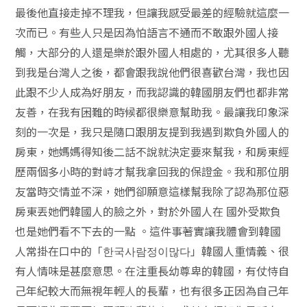
最後他直接走掉不理我，但讓我感受最差的經驗就這麼一
次而已。有些人只是因為怕語言不通而不敢跟外國人接
觸，大部分的人還是樂於跟外國人相處的，尤其很多人聽
到我是台灣人之後，都會跟我說他們很喜歡台灣，我也因
此跟不少人成為好朋友，而我認識的韓國朋友們也都非常
友善，在我有困難的時候都很樂意幫助我。最讓我印象深
刻的一次是，我只是隨口跟朋友提到我遇到欺負外國人的
房東，她媽媽得知後二話不說就決定要來幫我，和房東經
歷兩個多小時的對峙才幫我拿回我的保證金。我和那位朋
友當時交情並不深，她們卻願意這樣幫我除了認為那位惡
房東丟她們韓國人的臉之外，對於外國人在 國外受欺負
也是她們看不下去的一點 。這件事著實讓我體會到韓國
人常掛在口中的「한국사람정이많다」韓國人重情義、很
有人情味是甚麼意思。在注重長幼尊卑的韓國，有仗恃自
己年紀較大而無視年輕人的長輩，也有很多正因為自己年