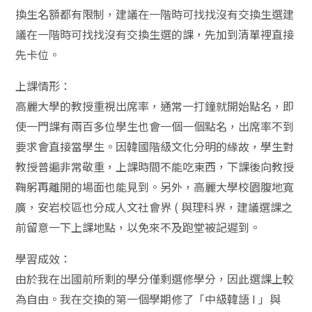
換生名額都有限制，建議在一階時可找找沒有交換生選建
議在一階時可找找沒有交換生選的課，先加到清單裡直接
先卡位。
上課情形：
高麗大學的教授重視出席率，通常一打鐘就開始點名，即
使一門課有兩百多位學生也會一個一個點名，出席率不到
要求會直接當學生。因韓國階級文化分明的緣故，學生對
教授普遍非常敬重，上課時間不能吃東西，下課後向教授
鞠躬再離開的場面也能見到。另外，高麗大學校園腹地寬
廣，安岩校區也分成人文社會界 ( 與理科界，建議選課之
前留意一下上課地點，以免來不及跑堂被記遲到。
學習成效：
由於我在出國前所剩的學分僅剩選修學分，因此選課上較
為自由。我在交換的第一個學期修了「中級韓語 I 」與