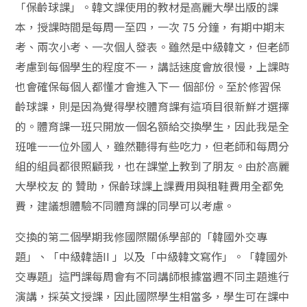
「保齡球課」。韓文課使用的教材是高麗大學出版的課
本，授課時間是每周一至四，一次 75 分鐘，有期中期末
考、兩次小考、一次個人發表。雖然是中級韓文，但老師
考慮到每個學生的程度不一，講話速度會放很慢，上課時
也會確保每個人都懂才會進入下一 個部份。至於修習保
齡球課，則是因為覺得學校體育課有這項目很新鮮才選擇
的。體育課一班只開放一個名額給交換學生，因此我是全
班唯一一位外國人，雖然聽得有些吃力，但老師和每周分
組的組員都很照顧我，也在課堂上教到了朋友。由於高麗
大學校友 的 贊助，保齡球課上課費用與租鞋費用全都免
費，建議想體驗不同體育課的同學可以考慮。
交換的第二個學期我修國際關係學部的「韓國外交專
題」、「中級韓語II 」以及「中級韓文寫作」。「韓國外
交專題」這門課每周會有不同講師根據當週不同主題進行
演講，採英文授課，因此國際學生相當多，學生可在課中