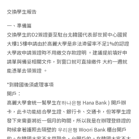
交換學生報告
一、準備篇
交換學生的D2簽證要至駐台北韓國代表部世貿中心國貿
大樓15樓申請由於高麗大學是非法滯留率不足1%的認證
大學故申請簽證時不用繳交存款證明 。建議提前填好申
請單與備妥相關文件，到窗口就可直接繳件 大約一週就
能憑單去領簽證 。
*到韓國後須處理事項
開戶：
高麗大學會統一幫學生在하나은행 Hana Bank ) 開戶辦
卡，此卡功能結合學生證、銀行卡、交通卡，但等學生證
發下來需要將近一個月的時間，所以我是在辦理登錄證的
時候拿著護照去隔壁的 우리은행 Woori Bank 櫃台開戶
的。在韓國大家不太用現金，台開戶的。在韓國大家不太