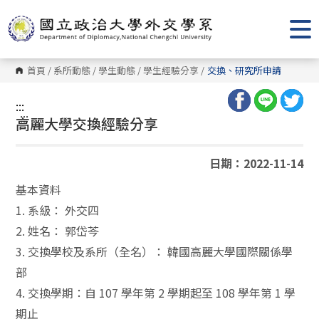
跳
到
主
要
內
容
首頁
/
系所動態
/
學生動態
/
學生經驗分享
/
交換、研究所申請
區
塊
:::
:::
高麗大學交換經驗分享
日期：2022-11-14
基本資料
1. 系級： 外交四
2. 姓名： 郭岱芩
3. 交換學校及系所（全名）： 韓國高麗大學國際關係學
部
4. 交換學期：自 107 學年第 2 學期起至 108 學年第 1 學
期止