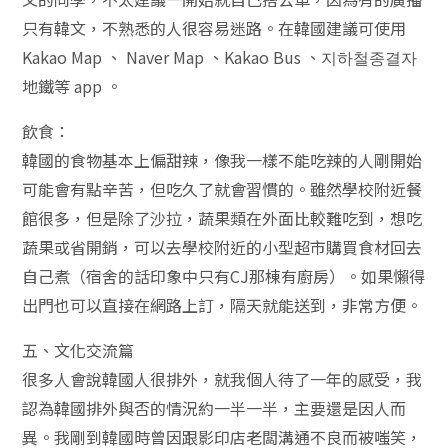
只有韓文，不熟悉的人很容易迷路。在韓國建議可使用
Kakao Map 、 Naver Map 、Kakao Bus 、지하철종결자
地鐵等 app 。
飲食：
韓國的食物基本上偏甜辣，像我一樣不能吃辣的人剛開始
可能會有點辛苦，但吃久了就會習慣的。雖然學校附近餐
館很多，但是除了沙拉，蔬果類在外面比較難吃到，想吃
蔬果或省開銷，可以去學校附近的小型超市購買食材回去
自己煮（宿舍的話印象中只有CJ那棟有廚房）。如果懶得
出門也可以直接在網路上訂，隔天就能送到，非常方便。
五、文化交流篇
很多人會說韓國人很排外，就我個人待了一年的感受，我
認為韓國排外與否的情況約一半一半，主要還是因人而
異。我剛到韓國時曾因跟影印店老闆溝通不良而被嗤笑，