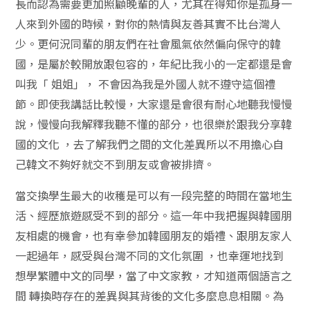
長而認為需要更加照顧晚輩的人，尤其在得知你是孤身一
人來到外國的時候，對你的熱情與友善其實不比台灣人
少。更何況同輩的朋友們在社會風氣依然偏向保守的韓
國，是屬於較開放跟包容的，年紀比我小的一定都還是會
叫我「 姐姐」， 不會因為我是外國人就不遵守這個禮
節。即使我講話比較慢，大家還是會很有耐心地聽我慢慢
說，慢慢向我解釋我聽不懂的部分，也很樂於跟我分享韓
國的文化 ，去了解我們之間的文化差異所以不用擔心自
己韓文不夠好就交不到朋友或會被排擠。
當交換學生最大的收穫是可以有一段完整的時間在當地生
活、經歷旅遊感受不到的部分。這一年中我把握與韓國朋
友相處的機會，也有幸參加韓國朋友的婚禮、跟朋友家人
一起過年，感受與台灣不同的文化氛圍 ，也幸運地找到
想學繁體中文的同學，當了中文家教，才知道兩個語言之
間 轉換時存在的差異與其背後的文化多麼息息相關。為