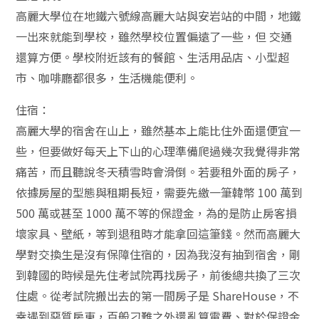
高麗大學位在地鐵六號線高麗大站與安岩站的中間，地鐵
一出來就能到學校，雖然學校位置偏遠了一些，但 交通
還算方便。學校附近該有的餐館、生活用品店、小型超
市、咖啡廳都很多，生活機能便利。
住宿：
高麗大學的宿舍在山上，雖然基本上能比住外面還便宜一
些，但要做好每天上下山的心理準備爬過幾次我覺得非常
痛苦，而且聽說冬天積雪時會滑倒。若要租外面的房子，
依據房屋的型態與租期長短，需要先繳一筆韓幣 100 萬到
500 萬或甚至 1000 萬不等的保證金，為的是防止房客損
壞家具、壁紙，等到退租時才能拿回這筆錢。然而高麗大
學對交換生是沒有保障住宿的，因為我沒有抽到宿舍，剛
到韓國的時候是先住考試院再找房子，前後總共換了三次
住處。從考試院搬出去的第一間房子是 ShareHouse，不
幸遇到惡質房東，百般刁難之外還亂算電費、對於保證金