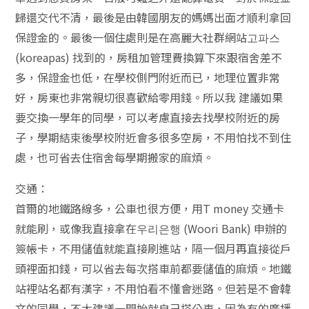
歸還交代不清，最後是由韓國朋友的媽媽出面才順利拿回
保證金的。最後一個住處則是在高麗大社群網站고파스
(koreapas) 找到的，房租加管理費換算下來跟宿舍差不
多，保證金也低，在學校側門附近而已，地理位置非常
好，房東也非常親切很喜歡給零用錢。所以我 建議如果
要交換一學年的同學，可以考慮直接去找學校附近的房
子，學期結束後學校附近會多很多空房，不用怕找不到住
處，也可省去住宿舍每學期搬家的麻煩。
交通：
首爾的地鐵路線多，公車也很方便，用T money 交通卡
就能刷，或像我直接拿在우리은행 (Woori Bank) 申辦的
簽帳卡，不用儲值就能直接刷進站，隔一個月再直接從戶
頭裡面扣錢，可以省去每次搭車前都要儲值的麻煩。地鐵
站裡站名都有漢字，不用怕看不懂會迷路。但若是不會韓
文的同學，不太建議一開始就自己搭公車，因為有的廣播