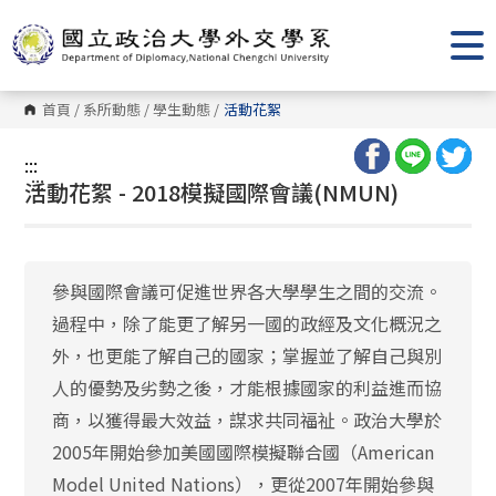
跳
到
主
要
內
容
首頁
/
系所動態
/
學生動態
/
活動花絮
區
塊
:::
:::
活動花絮 - 2018模擬國際會議(NMUN)
參與國際會議可促進世界各大學學生之間的交流。
過程中，除了能更了解另一國的政經及文化概況之
外，也更能了解自己的國家；掌握並了解自己與別
人的優勢及劣勢之後，才能根據國家的利益進而協
商，以獲得最大效益，謀求共同福祉。政治大學於
2005年開始參加美國國際模擬聯合國（American
Model United Nations），更從2007年開始參與