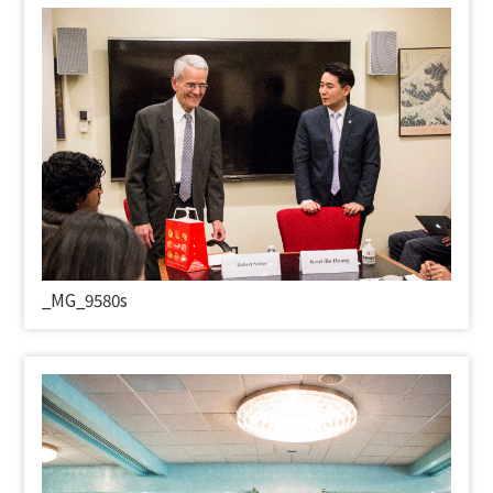
_
MG_9580s