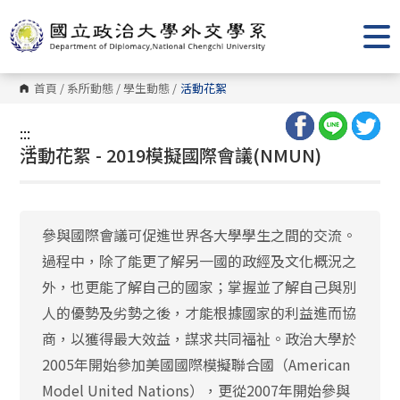
跳
到
主
要
內
容
首頁
/
系所動態
/
學生動態
/
活動花絮
區
塊
:::
:::
活動花絮 - 2019模擬國際會議(NMUN)
參與國際會議可促進世界各大學學生之間的交流。
過程中，除了能更了解另一國的政經及文化概況之
外，也更能了解自己的國家；掌握並了解自己與別
人的優勢及劣勢之後，才能根據國家的利益進而協
商，以獲得最大效益，謀求共同福祉。政治大學於
2005年開始參加美國國際模擬聯合國（American
Model United Nations），更從2007年開始參與