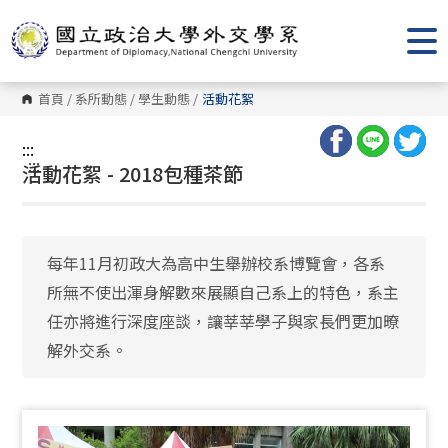
跳
到
主
要
內
容
首頁
/
系所動態
/
學生動態
/
活動花絮
區
塊
:::
:::
活動花絮 - 2018包種茶節
每年11月初政大為高中生舉辦校系博覽會，各系
所無不使出渾身解數來展顯自己系上的特色，系主
任亦將進行深度座談，讓莘莘學子與家長們更加暸
解外交系。