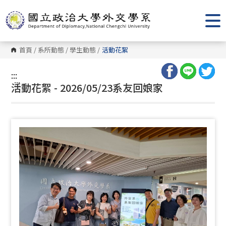
跳
到
主
要
內
容
首頁
/
系所動態
/
學生動態
/
活動花絮
區
塊
:::
:::
活動花絮 - 2026/05/23系友回娘家