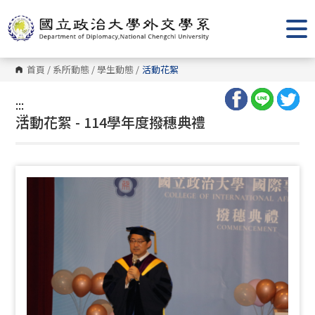
跳
到
主
要
內
容
首頁
/
系所動態
/
學生動態
/
活動花絮
區
塊
:::
:::
活動花絮 - 114學年度撥穗典禮