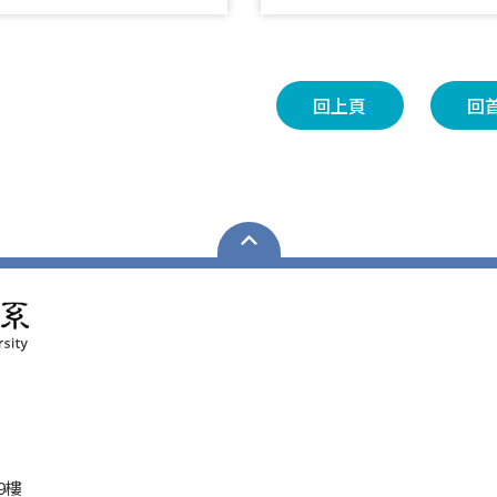
回上頁
回
9樓