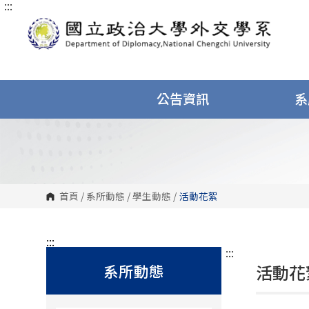
:::
跳
到
主
要
內
容
區
塊
公告資訊
系
首頁
/
系所動態
/
學生動態
/
活動花絮
:::
:::
系所動態
活動花