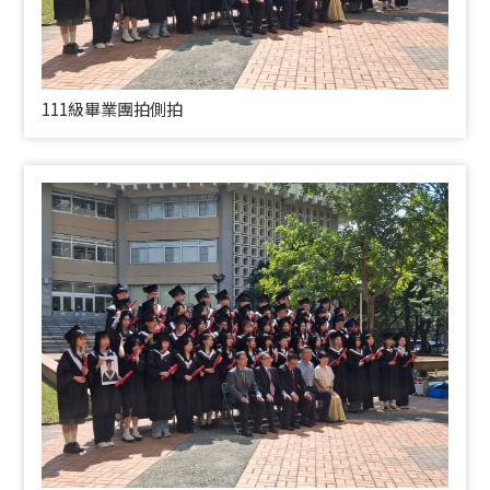
111級畢業團拍側拍