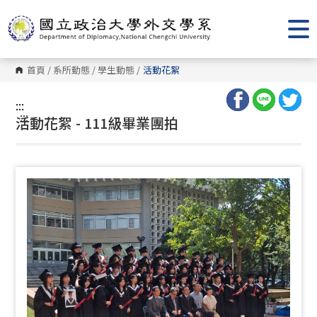
跳
到
主
要
內
容
首頁
/
系所動態
/
學生動態
/
活動花絮
區
塊
:::
:::
活動花絮 - 111級畢業團拍