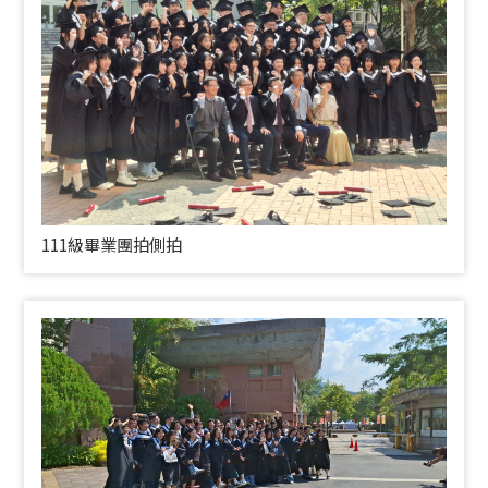
111級畢業團拍側拍