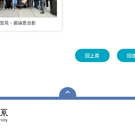
至芫、裘詠恩合影
回上頁
回