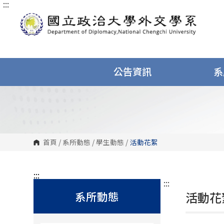
:::
跳
到
主
要
內
容
區
塊
公告資訊
系
首頁
/
系所動態
/
學生動態
/
活動花絮
:::
:::
系所動態
活動花絮