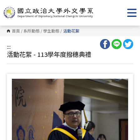
跳
到
主
要
內
容
首頁
/
系所動態
/
學生動態
/
活動花絮
區
塊
:::
:::
活動花絮 - 113學年度撥穗典禮