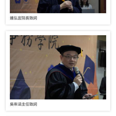
連弘宜院長致詞
吳崇涵主任致詞