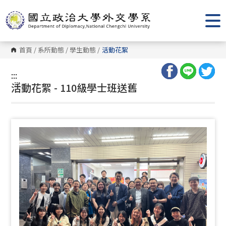
跳
到
主
要
內
容
首頁
/
系所動態
/
學生動態
/
活動花絮
區
塊
:::
:::
活動花絮 - 110級學士班送舊