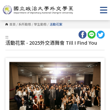
跳
到
主
要
內
容
首頁
/
系所動態
/
學生動態
/
活動花絮
區
塊
:::
:::
活動花絮 - 2025外交酒舞會 Till I Find You