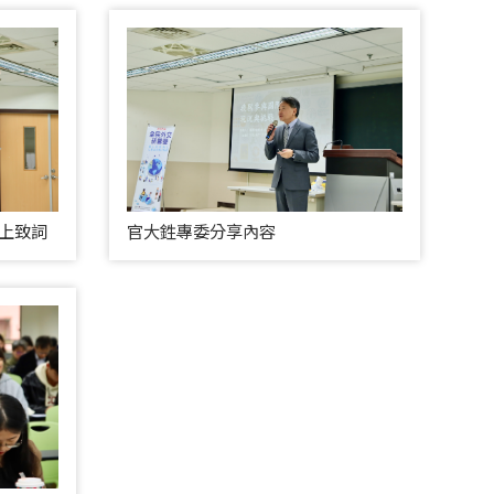
上致詞
官大鉎專委分享內容