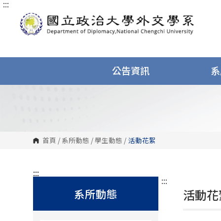
:::
跳
到
主
要
內
容
區
塊
公告資訊
系
首頁
/
系所動態
/
學生動態
/
活動花絮
:::
:::
系所動態
活動花