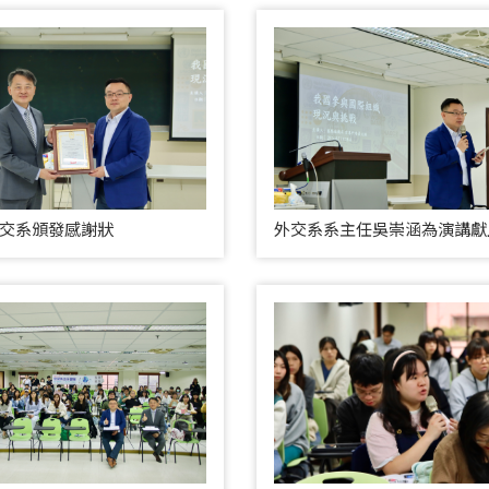
交系頒發感謝狀
外交系系主任吳崇涵為演講獻