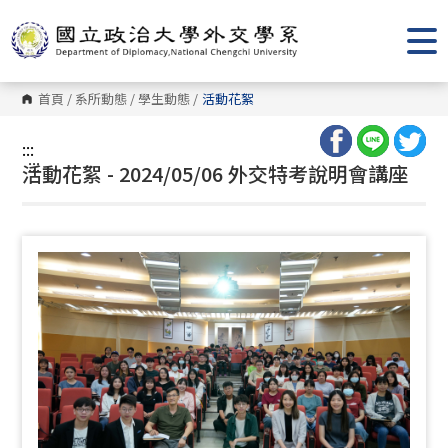
跳
到
主
要
內
容
首頁
/
系所動態
/
學生動態
/
活動花絮
區
塊
:::
:::
活動花絮 - 2024/05/06 外交特考說明會講座