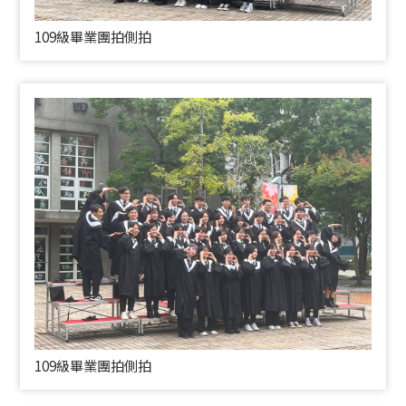
109級畢業團拍側拍
109級畢業團拍側拍