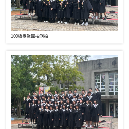
109級畢業團拍側拍