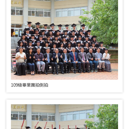
109級畢業團拍側拍