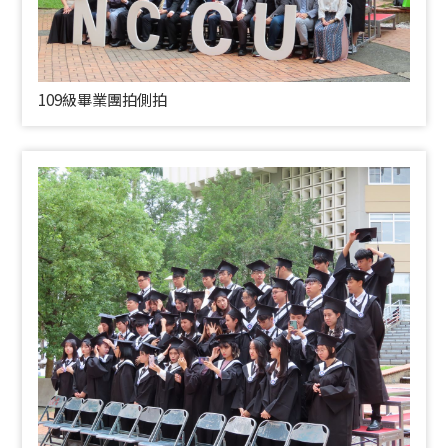
109級畢業團拍側拍