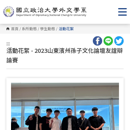
跳
到
主
要
內
容
首頁
/
系所動態
/
學生動態
/
活動花絮
區
塊
:::
:::
活動花絮 - 2023山東濱州孫子文化論壇友誼辯
論賽