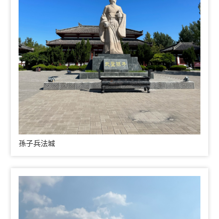
孫子兵法城