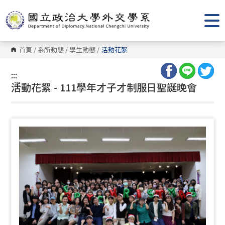
跳
到
主
要
內
容
首頁
/
系所動態
/
學生動態
/
活動花絮
區
塊
:::
:::
活動花絮 - 111學年才子才制服日聖誕晚會