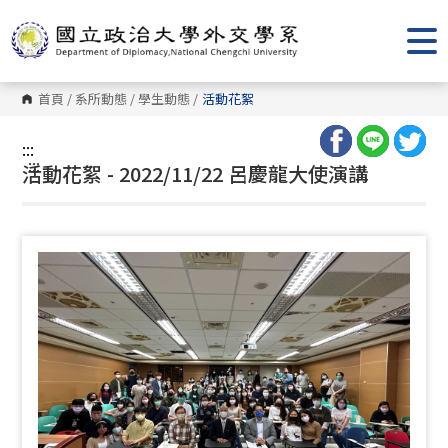
跳
到
主
要
內
容
首頁
/
系所動態
/
學生動態
/
活動花絮
區
塊
:::
:::
活動花絮 - 2022/11/22 呂慶龍大使演講