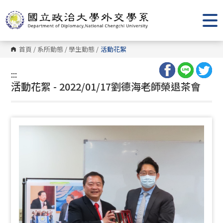
跳
到
主
要
內
容
首頁
/
系所動態
/
學生動態
/
活動花絮
區
塊
:::
:::
活動花絮 - 2022/01/17劉德海老師榮退茶會