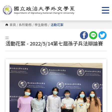
跳
到
主
要
內
容
首頁
/
系所動態
/
學生動態
/
活動花絮
區
塊
:::
:::
活動花絮 - 2022/5/14第七屆孫子兵法辯論賽