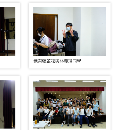
總召張芷耘與林義璿同學