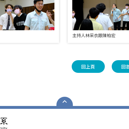
主持人林采衣跟陳柏宏
回上頁
回