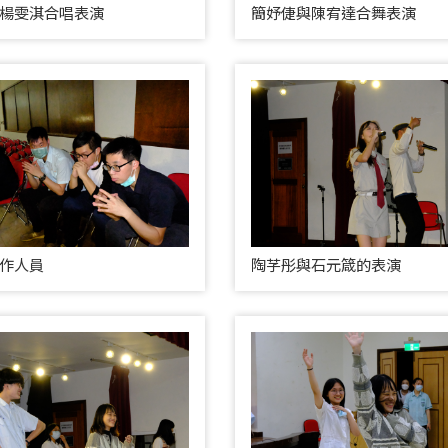
楊雯淇合唱表演
簡妤倢與陳宥達合舞表演
作人員
陶芓彤與石元箴的表演