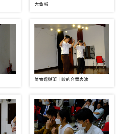
大合照
陳宥達與蕭士畯的合舞表演