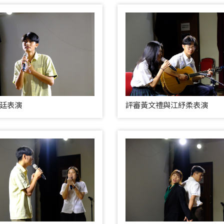
廷表演
評審黃文禮與江紓柔表演