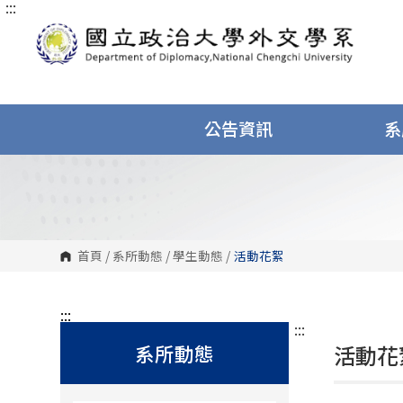
:::
跳
到
主
要
內
容
區
塊
公告資訊
系
首頁
/
系所動態
/
學生動態
/
活動花絮
:::
:::
系所動態
活動花絮