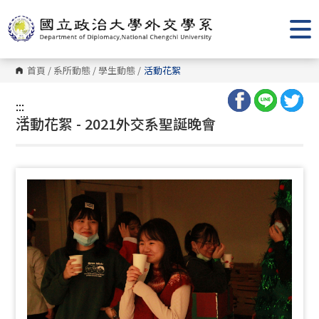
跳
到
主
要
內
容
首頁
/
系所動態
/
學生動態
/
活動花絮
區
塊
:::
:::
活動花絮 - 2021外交系聖誕晚會