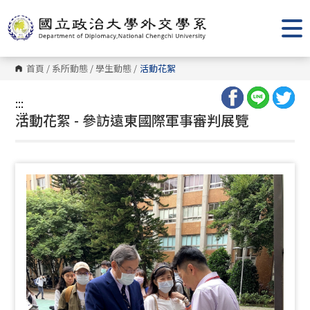
跳
到
主
要
內
容
首頁
/
系所動態
/
學生動態
/
活動花絮
區
塊
:::
:::
活動花絮 - 參訪遠東國際軍事審判展覽