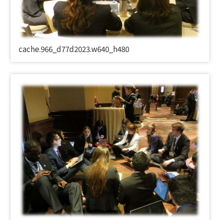
cache.966_d77d2023.w640_h480