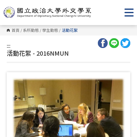
跳
到
主
要
內
容
首頁
/
系所動態
/
學生動態
/
活動花絮
區
塊
:::
:::
活動花絮 - 2016NMUN