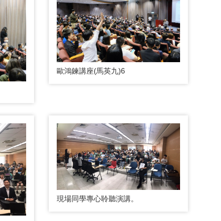
歐鴻鍊講座(馬英九)6
現場同學專心聆聽演講。