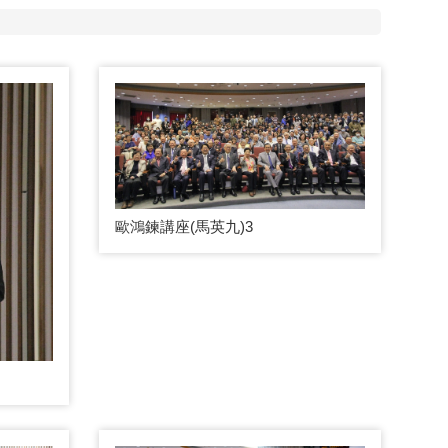
歐鴻鍊講座(馬英九)3