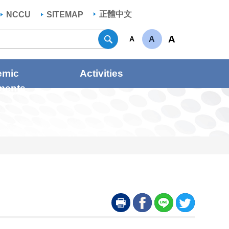
正體中文
NCCU
SITEMAP
Search
A
A
A
emic
Activities
ments