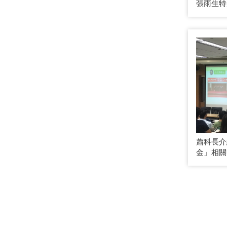
張雨生特
蕭科長介
金」相關