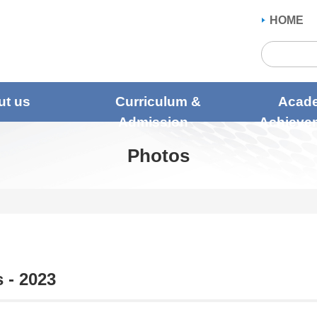
HOME
ut us
Curriculum &
Acad
Admission
Achieve
Photos
 - 2023