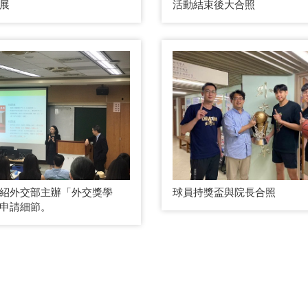
活動結束後大合照
展
紹外交部主辦「外交獎學
球員持獎盃與院長合照
申請細節。