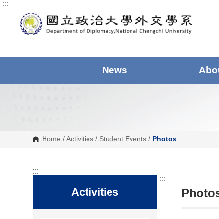
:::
G
o
t
o
C
o
n
t
e
News
Abo
n
t
A
r
e
a
Home
/
Activities
/
Student Events
/
Photos
:::
:::
Activities
Photos